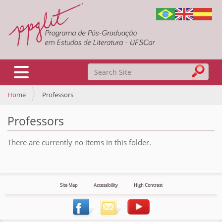
Search Site
Toggle navigation
Home
Professors
Advanced Search…
Professors
There are currently no items in this folder.
Site Map
Accessibility
High Contrast