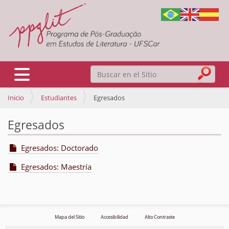
Buscar
Mostrar/Ocultar navegación
Inicio
Estudiantes
Egresados
Búsqueda Avanzada…
Egresados
Egresados: Doctorado
Egresados: Maestría
Mapa del Sitio
Accesibilidad
Alto Contraste