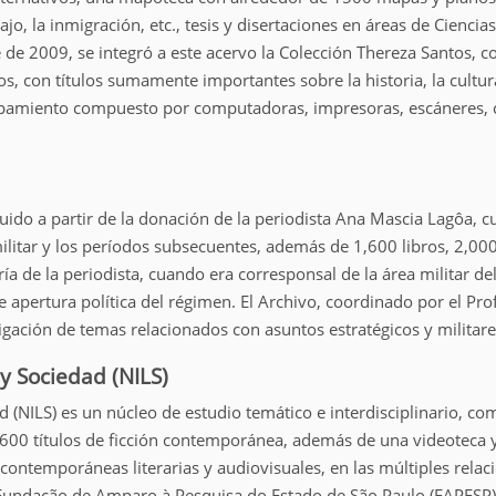
ajo, la inmigración, etc., tesis y disertaciones en áreas de Cienc
 de 2009, se integró a este acervo la Colección Thereza Santos, 
s, con títulos sumamente importantes sobre la historia, la cultura 
pamiento compuesto por computadoras, impresoras, escáneres, cám
uido a partir de la donación de la periodista Ana Mascia Lagôa, c
litar y los períodos subsecuentes, además de 1,600 libros, 2,000 
ía de la periodista, cuando era corresponsal de la área militar de
 apertura política del régimen. El Archivo, coordinado por el Pro
tigación de temas relacionados con asuntos estratégicos y militares
 y Sociedad (NILS)
edad (NILS) es un núcleo de estudio temático e interdisciplinario
 600 títulos de ficción contemporánea, además de una videoteca y 
 contemporáneas literarias y audiovisuales, en las múltiples rela
a Fundação de Amparo à Pesquisa do Estado de São Paulo (FAPESP)