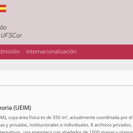
dmisión
Internacionalización
oria (UEIM)
), cuya área física es de 350 m², actualmente coordinada por el 
s y privadas, institucionales e individuales, 8 archivos privados
alternativos, una mapoteca con alrededor de 1500 mapas y planos,