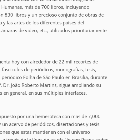
ias Humanas, más de 700 libros, incluyendo
con 830 libros y un precioso conjunto de obras de
y las artes de los diferentes países del
aras de video, etc., utilizados prioritariamente
uenta hoy con alrededor de 22 mil recortes de
fascículos de periódicos, monografías, tesis,
l periódico Folha de São Paulo en Brasilia, durante
f. Dr. João Roberto Martins, sigue ampliando su
 en general, en sus múltiples interfaces.
, compuesto por una hemeroteca con más de 7,000
un acervo de periódicos, disertaciones y tesis
ciones que estas mantienen con el universo
, a través de la línea de ayuda "Jovem Pesquisador