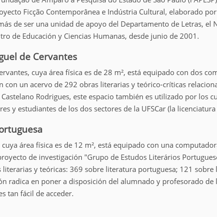
ecto Ficção Contemporânea e Indústria Cultural, elaborado por la
emás de ser una unidad de apoyo del Departamento de Letras, el N
ntro de Educación y Ciencias Humanas, desde junio de 2001.
iguel de Cervantes
Cervantes, cuya área física es de 28 m², está equipado con dos 
én con un acervo de 292 obras literarias y teórico-críticas relacion
Castelano Rodrigues, este espacio también es utilizado por los cu
es y estudiantes de los dos sectores de la UFSCar (la licenciatura
Portuguesa
cuya área física es de 12 m², está equipado con una computadora, m
royecto de investigación "Grupo de Estudos Literários Portuguese
 literarias y teóricas: 369 sobre literatura portuguesa; 121 sobre
ción radica en poner a disposición del alumnado y profesorado de 
s tan fácil de acceder.