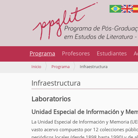
Programa
Profesores
Estudiantes
A
U
Inicio
Programa
Infraestructura
s
t
Infraestructura
e
d
Laboratorios
e
s
Unidad Especial de Información y Mem
t
á
La Unidad Especial de Información y Memoria (UEIM
a
vasto acervo compuesto por 12 colecciones pública
q
u
periódicos locales (desde 1898 hasta 1990) y de 