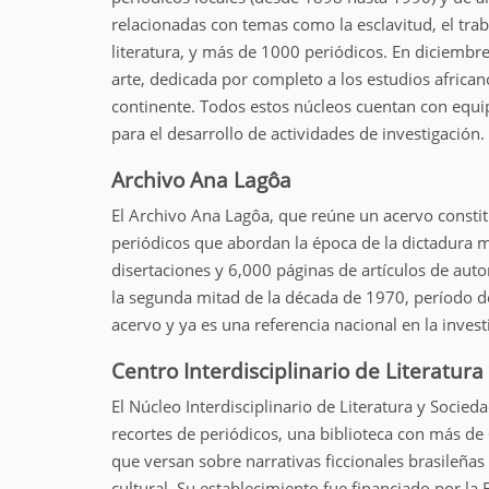
í
relacionadas con temas como la esclavitud, el trab
:
literatura, y más de 1000 periódicos. En diciembre
arte, dedicada por completo a los estudios africano
continente. Todos estos núcleos cuentan con equi
para el desarrollo de actividades de investigación.
Archivo Ana Lagôa
El Archivo Ana Lagôa, que reúne un acervo constit
periódicos que abordan la época de la dictadura mi
disertaciones y 6,000 páginas de artículos de autor
la segunda mitad de la década de 1970, período de
acervo y ya es una referencia nacional en la inves
Centro Interdisciplinario de Literatura
El Núcleo Interdisciplinario de Literatura y Soci
recortes de periódicos, una biblioteca con más de
que versan sobre narrativas ficcionales brasileñas
cultural. Su establecimiento fue financiado por l