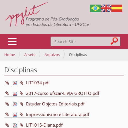
Search Site
Toggle navigation
Home
Assets
Arquivos
Disciplinas
Advanced Search…
Disciplinas
LIT1034.pdf
2017-curso ufscar-LIVIA GROTTO.pdf
Estudar Objetos Editoriais.pdf
Impressionismo e Literatura.pdf
LIT1015-Diana.pdf