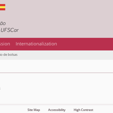
ssion
Internationalization
o de bolsas
B
Site Map
Accessibility
High Contrast