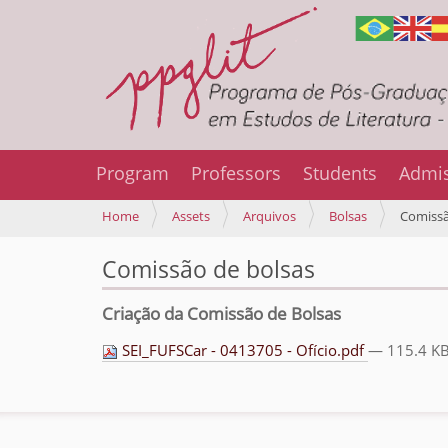
Program
Professors
Students
Admi
Y
Home
Assets
Arquivos
Bolsas
Comissã
o
u
Comissão de bolsas
a
r
Criação da Comissão de Bolsas
e
h
SEI_FUFSCar - 0413705 - Ofício.pdf
— 115.4 K
e
r
e
: