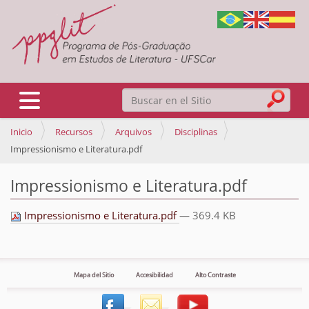
Buscar
Mostrar/Ocultar navegación
Inicio
Recursos
Arquivos
Disciplinas
Búsqueda Avanzada…
Impressionismo e Literatura.pdf
Impressionismo e Literatura.pdf
Impressionismo e Literatura.pdf
— 369.4 KB
Mapa del Sitio
Accesibilidad
Alto Contraste