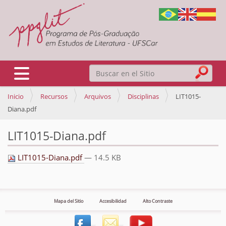
Buscar
Mostrar/Ocultar navegación
Inicio
Recursos
Arquivos
Disciplinas
LIT1015-
Búsqueda Avanzada…
Diana.pdf
LIT1015-Diana.pdf
LIT1015-Diana.pdf
— 14.5 KB
Mapa del Sitio
Accesibilidad
Alto Contraste