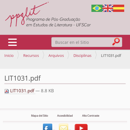
Buscar
Mostrar/Ocultar navegación
Inicio
Recursos
Arquivos
Disciplinas
LIT1031.pdf
Búsqueda Avanzada…
LIT1031.pdf
LIT1031.pdf
— 8.8 KB
Mapa del Sitio
Accesibilidad
Alto Contraste