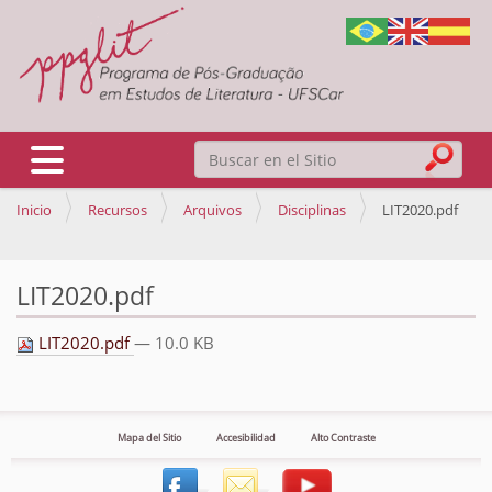
Buscar
Mostrar/Ocultar navegación
Inicio
Recursos
Arquivos
Disciplinas
LIT2020.pdf
Búsqueda Avanzada…
LIT2020.pdf
LIT2020.pdf
— 10.0 KB
Mapa del Sitio
Accesibilidad
Alto Contraste