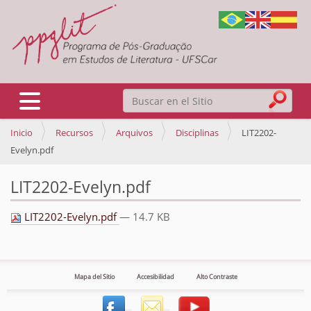
Buscar
Mostrar/Ocultar navegación
Inicio
Recursos
Arquivos
Disciplinas
LIT2202-
Búsqueda Avanzada…
Evelyn.pdf
LIT2202-Evelyn.pdf
LIT2202-Evelyn.pdf
— 14.7 KB
Mapa del Sitio
Accesibilidad
Alto Contraste