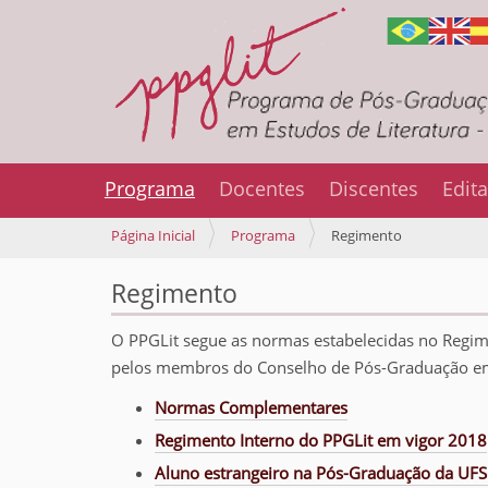
Programa
Docentes
Discentes
Edita
V
Página Inicial
Programa
Regimento
o
c
Regimento
ê
e
O PPGLit segue as normas estabelecidas no Regim
s
pelos membros do Conselho de Pós-Graduação em
t
á
Normas Complementares
a
q
Regimento Interno do PPGLit em vigor 2018
u
Aluno estrangeiro na Pós-Graduação da UFS
i